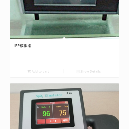
IBP模拟器
Add to cart
Show Details