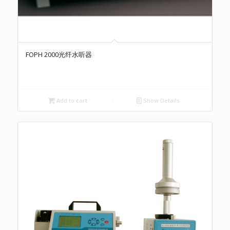
FOPH 2000光纤水听器
Add to cart
Show Details