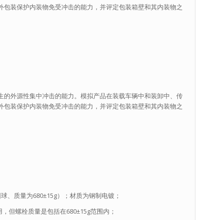
外包装保护内装物免受冲击的能力，并评定包装箱壁和其内装物之
生的外源性集中冲击的能力。模拟产品在装载车辆中和装卸中、传
外包装保护内装物免受冲击的能力，并评定包装箱壁和其内装物之
圆球、质量为680±15g）；材质为钢制电镀；
但螺栓质量是包括在680±15g范围内；