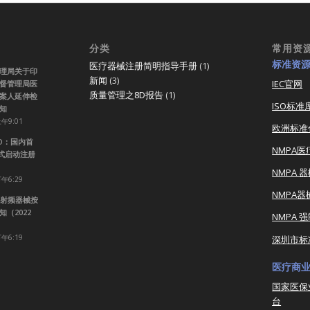
分类
常用资
标准资
医疗器械注册简明指导手册
(1)
理局关于印
新闻
(3)
IEC官网
督管理局医
质量管理之8D报告
(1)
案人延伸检
ISO标准
知
上午9:01
欧洲标准
RO：国内首
NMPA
正式启动注册
NMPA 
下午6:29
NMPA
射频器械按
（2022
NMPA 
下午6:19
深圳市标
医疗商
国家医保
台