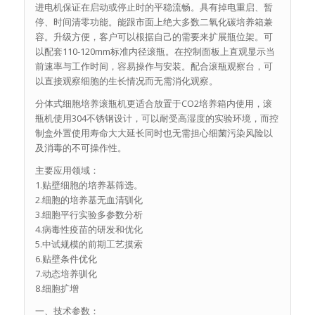
进电机保证在启动或停止时的平稳流畅。具有掉电重启、暂
停、时间清零功能。能跟市面上绝大多数二氧化碳培养箱兼
容。升级方便，客户可以根据自己的需要来扩展瓶位架。可
以配套110-120mm标准内径滚瓶。在控制面板上直观显示当
前速率与工作时间，容易操作与安装。配合滚瓶观察台，可
以直接观察细胞的生长情况而无需消化观察。
分体式细胞培养滚瓶机更适合放置于CO2培养箱内使用，滚
瓶机使用304不锈钢设计，可以耐受高湿度的实验环境，而控
制盒外置使用寿命大大延长同时也无需担心细菌污染风险以
及消毒的不可操作性。
主要应用领域：
1.贴壁细胞的培养基筛选。
2.细胞的培养基无血清驯化
3.细胞平行实验多参数分析
4.病毒性疫苗的研发和优化
5.中试规模的前期工艺摸索
6.贴壁条件优化
7.动态培养驯化
8.细胞扩增
一、技术参数：