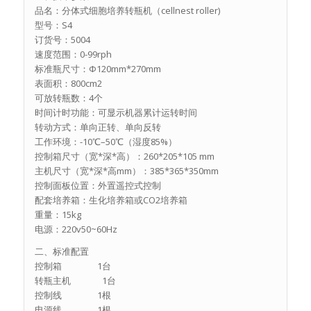
品名：分体式细胞培养转瓶机（cellnest roller)
型号：S4
订货号：5004
速度范围：0-99rph
标准瓶尺寸：Φ120mm*270mm
表面积：800cm2
可放转瓶数：4个
时间计时功能：可显示机器累计运转时间
转动方式：单向正转、单向反转
工作环境：-10℃–50℃（湿度85%）
控制箱尺寸（宽*深*高）：260*205*105 mm
主机尺寸（宽*深*高mm）：385*365*350mm
控制面板位置：外置遥控式控制
配套培养箱：生化培养箱或CO2培养箱
重量：15kg
电源：220v50~60Hz
二、标准配置
控制箱 1台
转瓶主机 1台
控制线 1根
电源线 1根