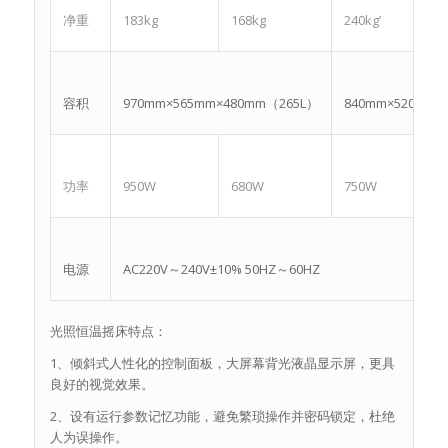
净重
183kg
168kg
240kg’
容积
970mm×565mm×480mm（265L）
840mm×520mm×
功率
950W
680W
750W
电源
AC220V～240V±10% 50HZ～60HZ
光照恒温摇床特点：
1、倾斜式人性化的控制面板，大屏幕背光液晶显示屏，更具
良好的视觉效果。
2、设有运行参数记忆功能，避免繁琐操作并密码锁定，杜绝
人为误操作。