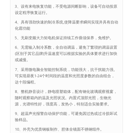
3、设有来电恢复功能，不受电源间断影响，设备可自动按原
设定程序恢复运行。
4、具有强劲快速的制冷系统,使降温要求瞬间实现并具有自动
化霜功能
5、无刷变频大力矩电机保证持续工作毋须保养，免维护。
6、无需输入制冷系数，全自动调温，避免了繁琐的调温设置
(区别于其它品牌)升温速度可以根据实验的具体要求进行加快
或减慢。
7、采用微电脑全智能控制系统，功能强大，抗干扰能力强。
可实现昼夜1-24个时间段的温度和光照度参数的自由组合，
达十段编程。
8、整机静音设计，静电喷塑箱体，配有钢化玻璃观察视窗，
随时观察箱内的温及光照状况。内置式顶部光照，生物光
源，光谱特性好，强度高，发热小，特别适合实验要求。
9、超温声光报警自动保护功能，可避免因过热或过冷损坏试
验样品。
10、外壳为优质钢板制作、腔体全镜面不锈钢组件。