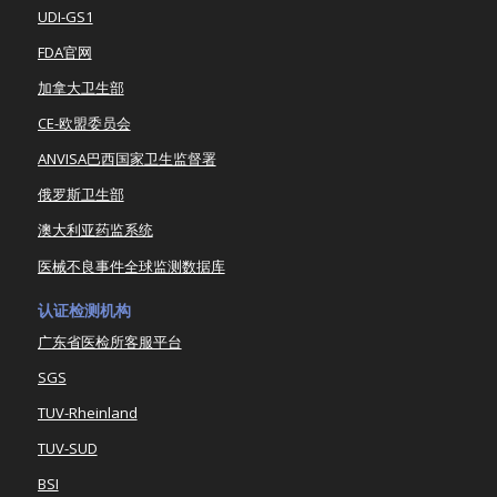
UDI-GS1
FDA官网
加拿大卫生部
CE-欧盟委员会
ANVISA巴西国家卫生监督署
俄罗斯卫生部
澳大利亚药监系统
医械不良事件全球监测数据库
认证检测机构
广东省医检所客服平台
SGS
TUV-Rheinland
TUV-SUD
BSI