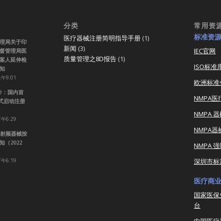
分类
常用资
标准资
医疗器械注册简明指导手册
(1)
理局关于印
新闻
(3)
IEC官网
督管理局医
质量管理之8D报告
(1)
案人延伸检
ISO标准
知
上午9:01
欧洲标准
RO：国内首
NMPA
正式启动注册
NMPA 
下午6:29
NMPA
射频器械按
（2022
NMPA 
下午6:19
深圳市标
医疗商
国家医保
台