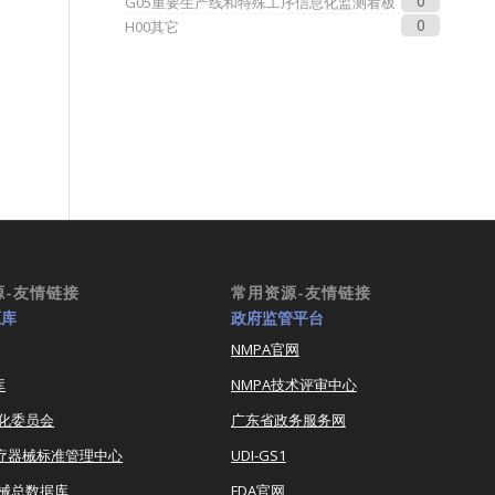
0
G05重要生产线和特殊工序信息化监测看板
0
H00其它
源-友情链接
常用资源-友情链接
源库
政府监管平台
NMPA官网
库
NMPA技术评审中心
化委员会
广东省政务服务网
医疗器械标准管理中心
UDI-GS1
器械总数据库
FDA官网