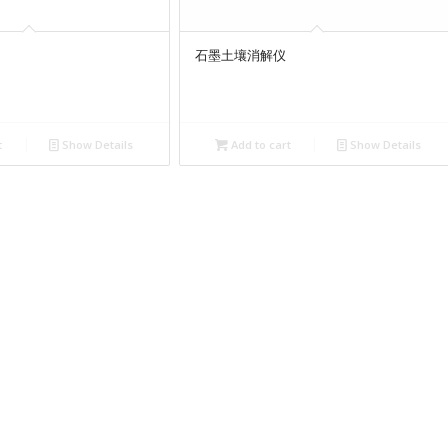
石墨土壤消解仪
t
Show Details
Add to cart
Show Details