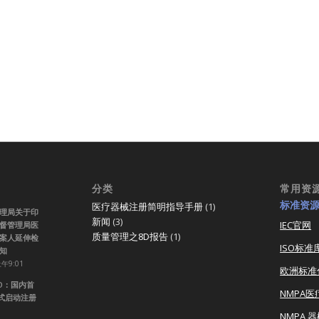
分类
常用资
标准资
医疗器械注册简明指导手册
(1)
理局关于印
新闻
(3)
IEC官网
督管理局医
质量管理之8D报告
(1)
案人延伸检
ISO标准
知
上午9:01
欧洲标准
RO：国内首
NMPA
正式启动注册
NMPA 