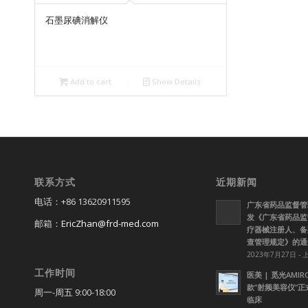
石墨尿碘消解仪
Add to cart
Show Details
联系方式
近期新闻
电话：+86 13620911595
广东省药品监督管
发《广东省药品监
邮箱：
EricZhan@frd-med.com
疗器械注册人、备
查管理规定》的通
2023年7月27日 - 
工作时间
医美 | 觅光AMI
款”射频美容仪”
周一-周五 9:00-18:00
临床