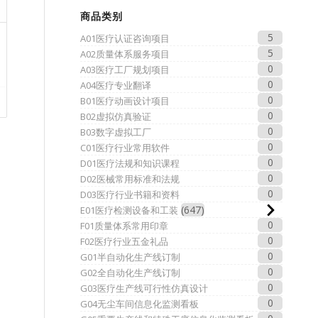
商品类别
5
A01医疗认证咨询项目
5
A02质量体系服务项目
0
A03医疗工厂规划项目
0
A04医疗专业翻译
0
B01医疗动画设计项目
0
B02虚拟仿真验证
0
B03数字虚拟工厂
0
C01医疗行业常用软件
0
D01医疗法规和知识课程
0
D02医械常用标准和法规
0
D03医疗行业书籍和资料
647
E01医疗检测设备和工装
0
F01质量体系常用印章
0
F02医疗行业五金礼品
0
G01半自动化生产线订制
0
G02全自动化生产线订制
0
G03医疗生产线可行性仿真设计
0
G04无尘车间信息化监测看板