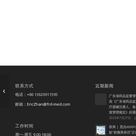
联系方式
近期新闻
医美工厂投资
电话：+86 13620911595
广东省药品监督管
发《广东省药品监
邮箱：
EricZhan@frd-med.com
疗器械注册人、备
查管理规定》的通
2023年7月27日 - 
工作时间
医美 | 觅光AMI
款”射频美容仪”
周一-周五 9:00-18:00