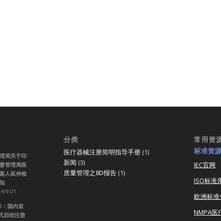
分类
常用资
标准资
医疗器械注册简明指导手册
(1)
理局关于印
新闻
(3)
IEC官网
督管理局医
质量管理之8D报告
(1)
案人延伸检
ISO标准
知
上午9:01
欧洲标准
RO：国内首
NMPA
正式启动注册