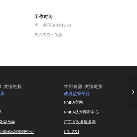
工作时间
周一-周五 9:00-18:00
周六周日：休息
源-友情链接
常用资源-友情链接
医
源库
政府监管平台
NMPA官网
库
NMPA技术评审中心
化委员会
广东省政务服务网
医疗器械标准管理中心
UDI-GS1