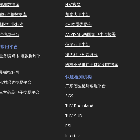
器械总数据库
FDA官网
器械标准总数据库
加拿大卫生部
强制性行业标准
CE-欧盟委员会
准信息平台
ANVISA巴西国家卫生监督署
俄罗斯卫生部
业常用平台
澳大利亚药监系统
业务编码-标准数据库平
医械不良事件全球监测数据库
器械招标网
认证检测机构
耗材采购交易平台
广东省医检所客服平台
三方药品电子交易平台
SGS
TUV-Rheinland
TUV-SUD
BSI
Intertek