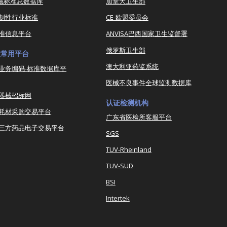
器械标准总数据库
加拿大卫生部
强制性行业标准
CE-欧盟委员会
准信息平台
ANVISA巴西国家卫生监督署
俄罗斯卫生部
业常用平台
澳大利亚药监系统
业务编码-标准数据库平
医械不良事件全球监测数据库
器械招标网
认证检测机构
耗材采购交易平台
广东省医检所客服平台
三方药品电子交易平台
SGS
TUV-Rheinland
TUV-SUD
BSI
Intertek