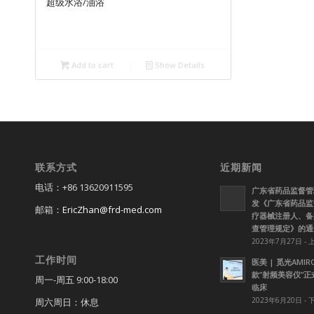
超级水浴/油浴
Add to cart
Show Details
联系方式
近期新闻
电话：+86 13620911595
广东省药品监督管
发《广东省药品监
邮箱：
EricZhan@frd-med.com
疗器械注册人、备
查管理规定》的通
2023年7月27日 - 
工作时间
医美 | 觅光AMI
款”射频美容仪”
周一-周五 9:00-18:00
临床
2023年6月20日 - 
周六周日：休息