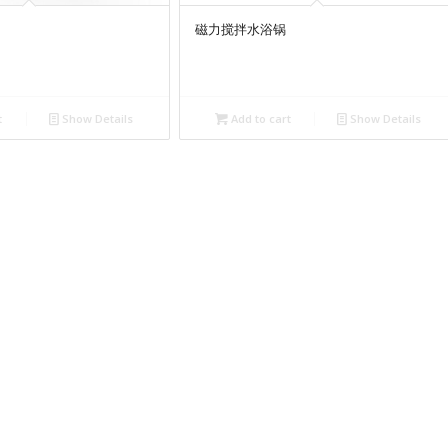
磁力搅拌水浴锅
t
Show Details
Add to cart
Show Details