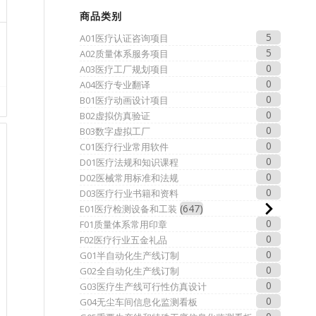
商品类别
5
A01医疗认证咨询项目
5
A02质量体系服务项目
0
A03医疗工厂规划项目
0
A04医疗专业翻译
0
B01医疗动画设计项目
0
B02虚拟仿真验证
0
B03数字虚拟工厂
0
C01医疗行业常用软件
0
D01医疗法规和知识课程
0
D02医械常用标准和法规
0
D03医疗行业书籍和资料
647
E01医疗检测设备和工装
0
F01质量体系常用印章
0
F02医疗行业五金礼品
0
G01半自动化生产线订制
0
G02全自动化生产线订制
0
G03医疗生产线可行性仿真设计
0
G04无尘车间信息化监测看板