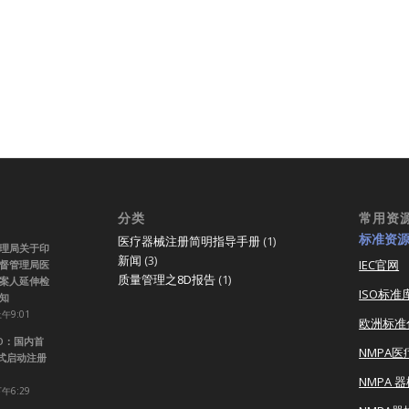
分类
常用资
标准资
医疗器械注册简明指导手册
(1)
理局关于印
新闻
(3)
IEC官网
督管理局医
质量管理之8D报告
(1)
案人延伸检
ISO标准
知
上午9:01
欧洲标准
RO：国内首
NMPA
正式启动注册
NMPA 
下午6:29