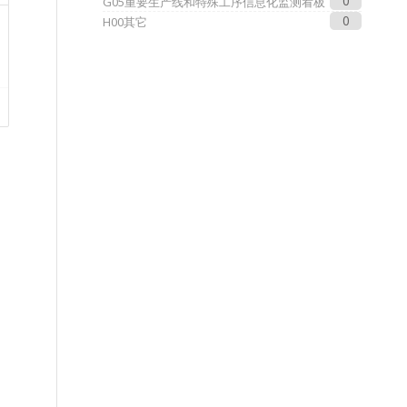
0
G05重要生产线和特殊工序信息化监测看板
0
H00其它